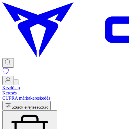
Kezdőlap
Keresés
CUPRA márkakereskedés
Szűrők elrejtése
Szűrő