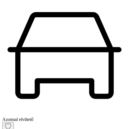
Azonnal elvihető