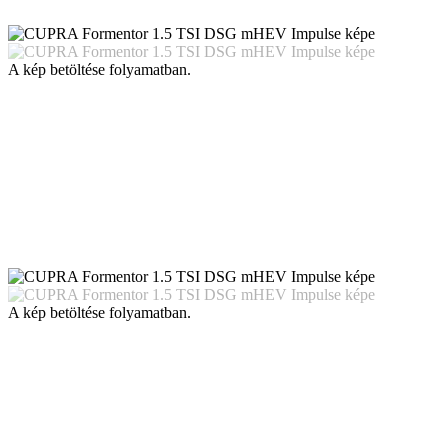
A kép betöltése folyamatban.
A kép betöltése folyamatban.