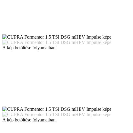
A kép betöltése folyamatban.
A kép betöltése folyamatban.