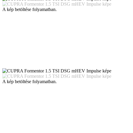
A kép betöltése folyamatban.
A kép betöltése folyamatban.