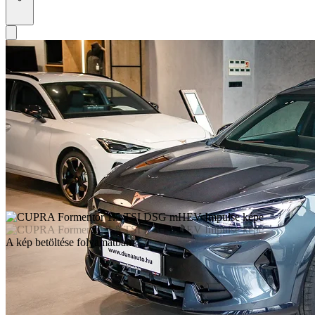
A kép betöltése folyamatban.