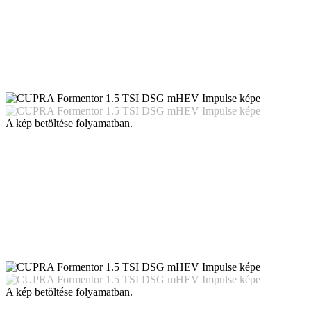
A kép betöltése folyamatban.
A kép betöltése folyamatban.