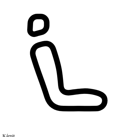
Kárpit