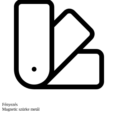
Fényezés
Magnetic szürke metál