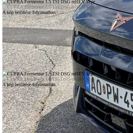
A kép betöltése folyamatban.
A kép betöltése folyamatban.