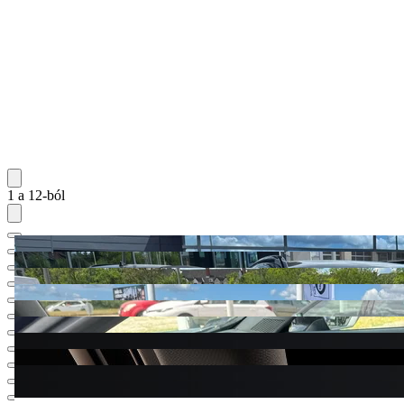
1 a 12-ból