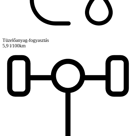
Tüzelőanyag-fogyasztás
5,9 l/100km