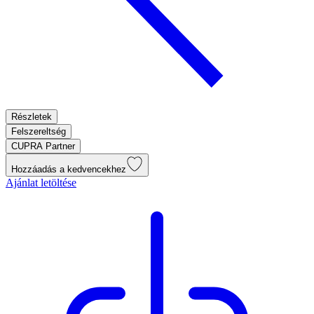
Részletek
Felszereltség
CUPRA Partner
Hozzáadás a kedvencekhez
Ajánlat letöltése