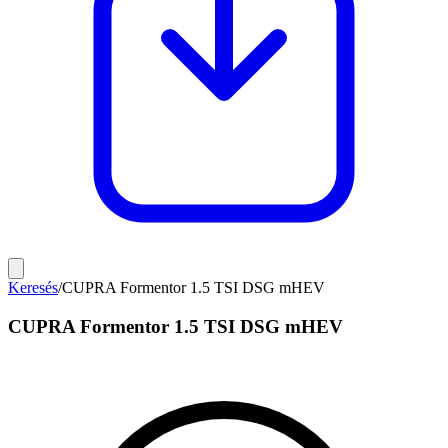
Keresés
/
CUPRA Formentor 1.5 TSI DSG mHEV
CUPRA Formentor 1.5 TSI DSG mHEV