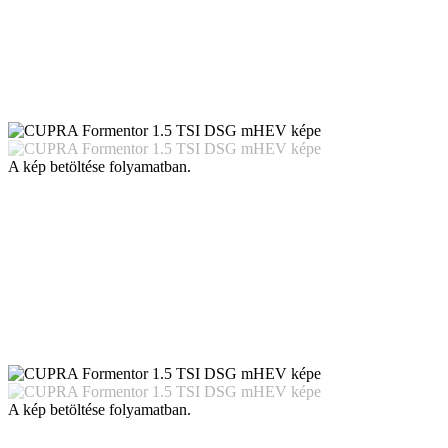
A kép betöltése folyamatban.
A kép betöltése folyamatban.