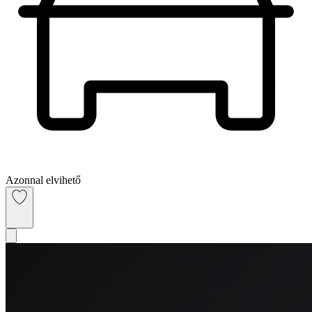
Azonnal elvihető