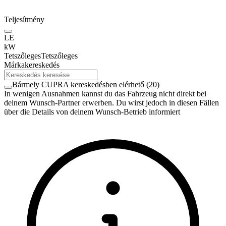
Teljesítmény
LE
kW
Tetszőleges
Tetszőleges
Márkakereskedés
Bármely CUPRA kereskedésben elérhető
(
20
)
In wenigen Ausnahmen kannst du das Fahrzeug nicht direkt bei
deinem Wunsch-Partner erwerben. Du wirst jedoch in diesen Fällen
über die Details von deinem Wunsch-Betrieb informiert