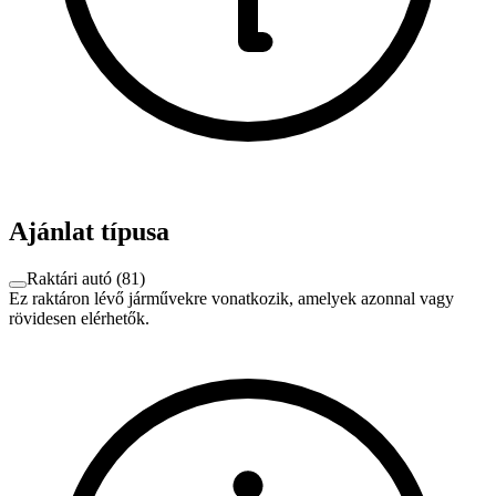
Ajánlat típusa
Raktári autó
(
81
)
Ez raktáron lévő járművekre vonatkozik, amelyek azonnal vagy
rövidesen elérhetők.