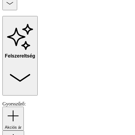
Felszereltség
Gyorsszűrő:
Akciós ár