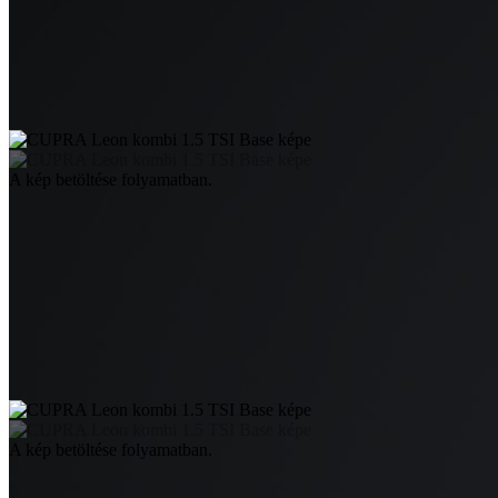
A kép betöltése folyamatban.
A kép betöltése folyamatban.