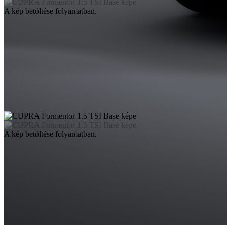
A kép betöltése folyamatban.
A kép betöltése folyamatban.