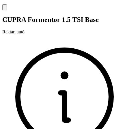
CUPRA Formentor 1.5 TSI Base
Raktári autó