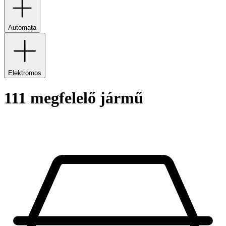
Automata
Elektromos
111 megfelelő jármű