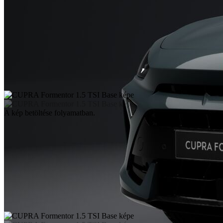
A kép betöltése folyamatban.