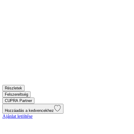
Részletek
Felszereltség
CUPRA Partner
Hozzáadás a kedvencekhez
Ajánlat letöltése