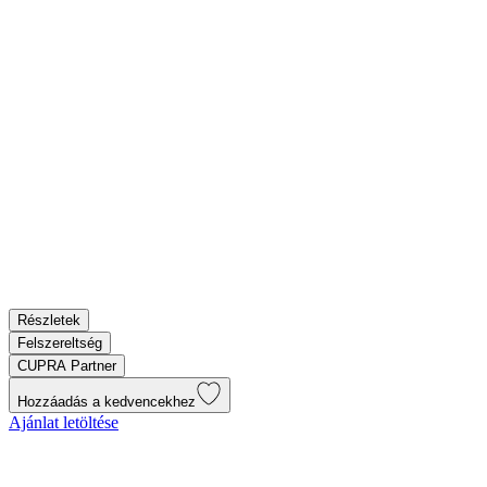
Részletek
Felszereltség
CUPRA Partner
Hozzáadás a kedvencekhez
Ajánlat letöltése